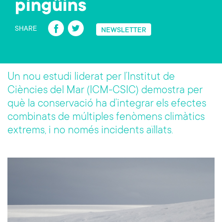
pingüins
Fa
T
SHARE
NEWSLETTER
ce
wi
b
tt
o
er
Un nou estudi liderat per l’Institut de
ok
Ciències del Mar (ICM-CSIC) demostra per
què la conservació ha d’integrar els efectes
combinats de múltiples fenòmens climàtics
extrems, i no només incidents aïllats.