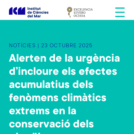
V
é
s
a
l
c
NOTÍCIES | 23 OCTUBRE 2025
o
n
Alerten de la urgència
t
d’incloure els efectes
i
n
acumulatius dels
g
u
fenòmens climàtics
t
extrems en la
conservació dels