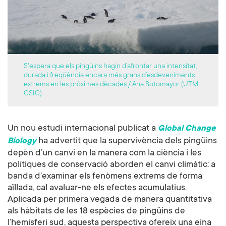
S'espera que els pingüins hagin d’afrontar una intensitat,
durada i freqüència encara més grans d’esdeveniments
extrems en les pròximes dècades / Ana Sotomayor (UTM-
CSIC).
Un nou estudi internacional publicat a
Global Change
ha advertit que la supervivència dels pingüins
Biology
depèn d’un canvi en la manera com la ciència i les
polítiques de conservació aborden el canvi climàtic: a
banda d’examinar els fenòmens extrems de forma
aïllada, cal avaluar-ne els efectes acumulatius.
Aplicada per primera vegada de manera quantitativa
als hàbitats de les 18 espècies de pingüins de
l’hemisferi sud, aquesta perspectiva ofereix una eina