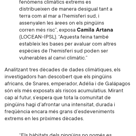
fenòmens climàtics extrems es
distribueixen de manera desigual tant a
terra com al mar a l’hemisferi sud, i
assenyalen les àrees on els pingüins
corren més risc”, exposa
Camila Artana
(LOCEAN-IPSL). “Aquesta feina també
estableix les bases per avaluar com altres
espècies de l’hemisferi sud poden ser
vulnerables al canvi climàtic.”
Analitzant tres dècades de dades climàtiques, els
investigadors han descobert que els pingüins
africans, de Snares, emperador, Adélia i de Galápagos
són els més exposats als riscos acumulatius. Mirant
cap al futur, s’espera que tota la comunitat de
pingüins hagi d’afrontar una intensitat, durada i
freqüència encara més grans d’esdeveniments
extrems en les pròximes dècades.
“Els hàbitats dels pingüins no només es