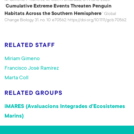
M. Gimeno, F. Ramírez, M. Coll, A. Chiaradia, C. Artana. 2025.
Cumulative Extreme Events Threaten Penguin
“
Habitats Across the Southern Hemisphere
.” Global
Change Biology 31, no. 10: e70562. https://doi.org/10.1111/gcb.70562.
RELATED STAFF
Miriam Gimeno
Francisco José Ramírez
Marta Coll
RELATED GROUPS
iMARES (Avaluacions Integrades d'Ecosistemes
Marins)