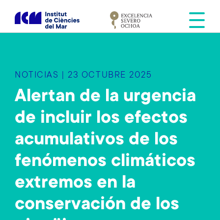
S
k
i
p
t
o
NOTICIAS | 23 OCTUBRE 2025
m
a
Alertan de la urgencia
i
de incluir los efectos
n
c
acumulativos de los
o
n
fenómenos climáticos
t
e
extremos en la
n
conservación de los
t