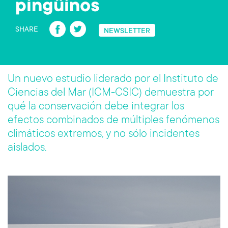
pingüinos
Fa
T
SHARE
NEWSLETTER
ce
wi
b
tt
o
er
Un nuevo estudio liderado por el Instituto de
ok
Ciencias del Mar (ICM-CSIC) demuestra por
qué la conservación debe integrar los
efectos combinados de múltiples fenómenos
climáticos extremos, y no sólo incidentes
aislados.