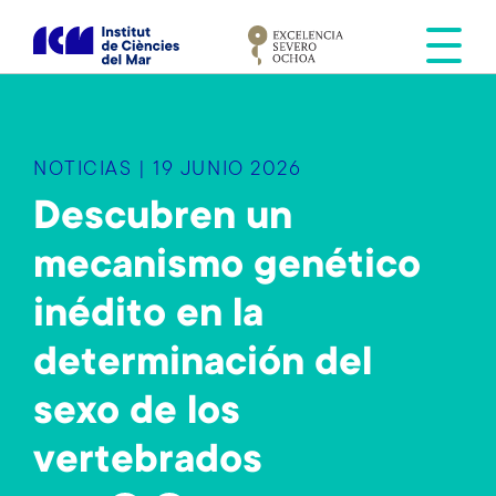
S
k
i
p
t
o
NOTICIAS | 19 JUNIO 2026
m
a
Descubren un
i
mecanismo genético
n
c
inédito en la
o
n
determinación del
t
e
sexo de los
n
vertebrados
t