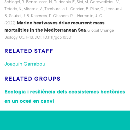
Schlegel, R., Bensoussan, N., Turicchia, E., Sini, M., Gerovasileiou, V.,
Teixido, N., Mirasole, A., Tamburello, L., Cebrian, E., Rilov, G., Ledoux, J.-
B., Souissi, J. B., Khamassi, F., Ghanem, R. … Harmelin, J.-G.
Marine heatwaves drive recurrent mass
(2022).
mortalities in the Mediterranean Sea
. Global Change
Biology, 00, 1–18. DOI: 10.1111/gcb.16301
RELATED STAFF
Joaquín Garrabou
RELATED GROUPS
Ecologia i resiliència dels ecosistemes bentònics
en un oceà en canvi