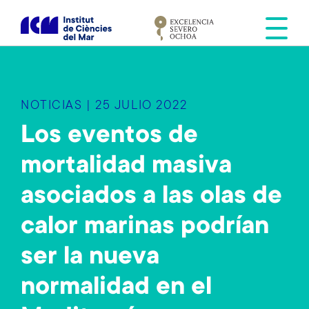
S
k
i
p
t
o
NOTICIAS | 25 JULIO 2022
m
a
Los eventos de
i
mortalidad masiva
n
c
asociados a las olas de
o
n
calor marinas podrían
t
e
ser la nueva
n
normalidad en el
t