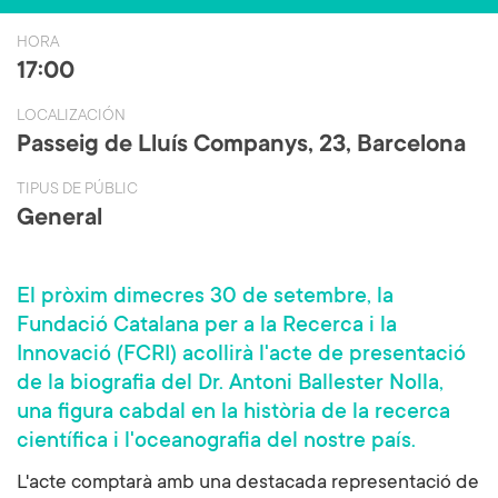
ce
wi
b
tt
HORA
o
er
17:00
ok
LOCALIZACIÓN
Passeig de Lluís Companys, 23, Barcelona
TIPUS DE PÚBLIC
General
El pròxim dimecres 30 de setembre, la
Fundació Catalana per a la Recerca i la
Innovació (FCRI) acollirà l'acte de presentació
de la biografia del Dr. Antoni Ballester Nolla,
una figura cabdal en la història de la recerca
científica i l'oceanografia del nostre país.
L'acte comptarà amb una destacada representació de