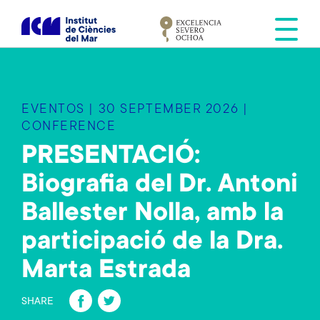
S
k
i
p
t
o
EVENTOS | 30 SEPTEMBER 2026 |
m
CONFERENCE
a
PRESENTACIÓ:
i
n
Biografia del Dr. Antoni
c
o
Ballester Nolla, amb la
n
participació de la Dra.
t
e
Marta Estrada
n
Fa
T
t
SHARE