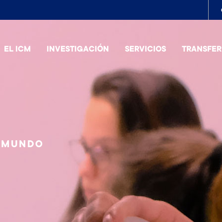
To
me
EL ICM
INVESTIGACIÓN
SERVICIOS
TRANSFER
L MUNDO