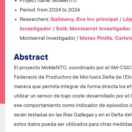
Project name:
MoMenTO
t
Period: from 2024 to 2026
Researchers:
Galimany, Eve
Inv principal
/
Lóp
Investigador
/
Solé, Montserrat
Investigador
Montserrat
Investigador
/
Mateu Pinilla, Carlot
Abstract
El proyecto MoMeNTO, coordinado por el IIM-CSIC y 
Federació de Productors de Mol·luscs Delta de l’Ebr
manera que permita integrar de forma directa los efe
utilizar un sensor de bajo coste desarrollado por el
ese comportamiento como indicador de episodios de
serán testadas en las Rías Gallegas y en el Delta d
estos datos pueda ser utilizados para otras medidas