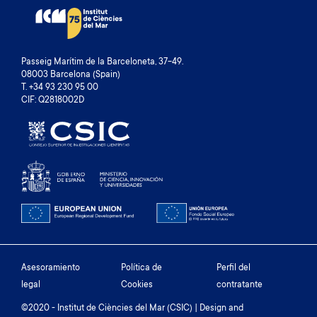
Passeig Marítim de la Barceloneta, 37-49.
08003 Barcelona (Spain)
T. +34 93 230 95 00
CIF: Q2818002D
Footer
Asesoramiento
Política de
Perfil del
legal
Cookies
contratante
menu
©2020 - Institut de Ciències del Mar (CSIC) | Design and