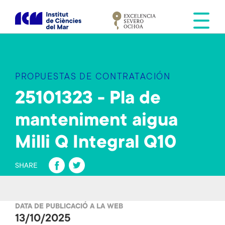
S
k
i
p
t
o
PROPUESTAS DE CONTRATACIÓN
m
a
25101323 - Pla de
i
manteniment aigua
n
c
Milli Q Integral Q10
o
n
Fa
T
SHARE
t
ce
wi
e
b
tt
n
t
DATA DE PUBLICACIÓ A LA WEB
o
er
13/10/2025