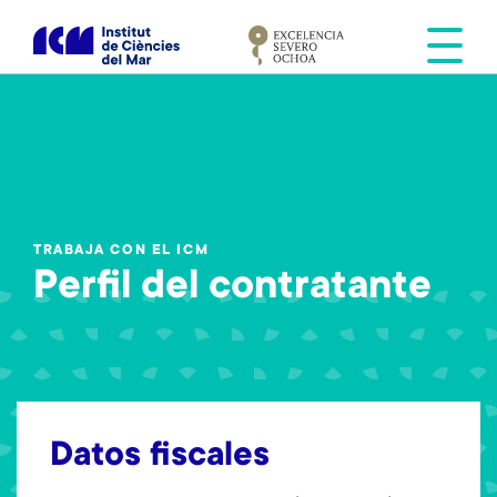
S
k
i
p
t
o
m
a
i
TRABAJA CON EL ICM
n
Perfil del contratante
c
o
n
t
e
n
Datos fiscales
t