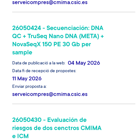
serveicompres@cmima.csic.es
26050424 - Secuenciación: DNA
QC + TruSeq Nano DNA (META) +
NovaSeqX 150 PE 30 Gb per
sample
04 May 2026
Data de publicació a la web
Data fi de recepció de propostes
11 May 2026
Enviar proposta a
serveicompres@cmima.csic.es
26050430 - Evaluación de
riesgos de dos cenctros CMIMA
e ICM