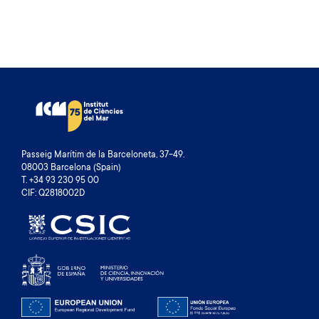
U
A
E
T
N
A
A
A
A
A
A
A
A
S
S
P
T
P
T
A
P
A
P
G
A
G
A
E
G
E
G
E
E
Passeig Marítim de la Barceloneta, 37-49.
08003 Barcelona (Spain)
T. +34 93 230 95 00
CIF: Q2818002D