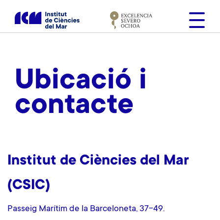
V
é
s
a
l
c
Ubicació i
o
n
contacte
t
i
n
g
u
Institut de Ciències del Mar
t
(CSIC)
Passeig Marítim de la Barceloneta, 37-49.