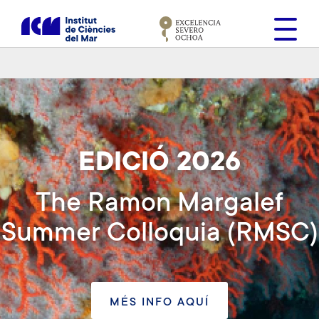
V
é
s
a
l
c
o
n
t
EDICIÓ 2026
i
n
The Ramon Margalef
g
u
Summer Colloquia (RMSC)
t
MÉS INFO AQUÍ