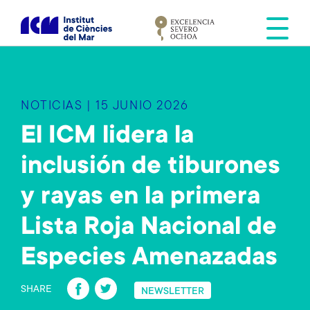
S
k
i
p
t
o
NOTICIAS | 15 JUNIO 2026
m
a
El ICM lidera la
i
inclusión de tiburones
n
c
y rayas en la primera
o
n
Lista Roja Nacional de
t
e
Especies Amenazadas
n
Fa
T
t
SHARE
NEWSLETTER
ce
wi