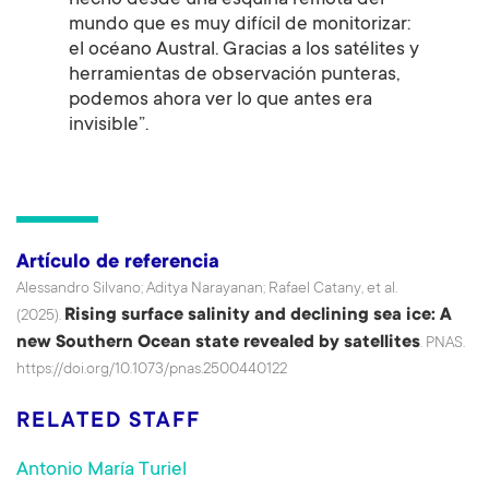
hecho desde una esquina remota del
mundo que es muy difícil de monitorizar:
el océano Austral. Gracias a los satélites y
herramientas de observación punteras,
podemos ahora ver lo que antes era
invisible”.
Artículo de referencia
Alessandro Silvano; Aditya Narayanan; Rafael Catany, et al.
Rising surface salinity and declining sea ice: A
(2025).
new Southern Ocean state revealed by satellites
. PNAS.
https://doi.org/10.1073/pnas.2500440122
RELATED STAFF
Antonio María Turiel