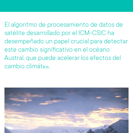
b
tt
o
er
El algoritmo de procesamiento de datos de
ok
satélite desarrollado por el ICM-CSIC ha
desempeñado un papel crucial para detectar
este cambio significativo en el océano
Austral, que puede acelerar los efectos del
cambio climát
ico.