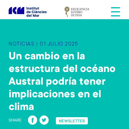
S
k
i
p
t
o
NOTICIAS | 01 JULIO 2025
m
a
Un cambio en la
i
estructura del océano
n
c
Austral podría tener
o
n
implicaciones en el
t
e
clima
n
Fa
T
t
SHARE
NEWSLETTER
ce
wi