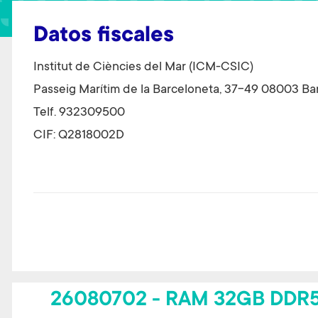
t
Datos fiscales
Institut de Ciències del Mar (ICM-CSIC)
Passeig Marítim de la Barceloneta, 37-49 08003 Ba
Telf. 932309500
CIF: Q2818002D
26080702 - RAM 32GB DDR5