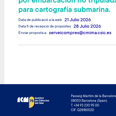
por embarcación no tripulad
para cartografía submarina.
21 Julio 2026
Data de publicació a la web
28 Julio 2026
Data fi de recepció de propostes
serveicompres@cmima.csic.es
Enviar proposta a
Pagination
Passeig Marítim de la Barcelone
08003 Barcelona (Spain)
T. +34 93 230 95 00
CIF: Q2818002D