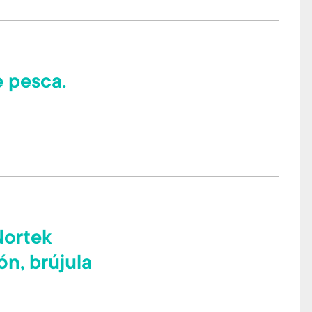
e pesca.
Nortek
n, brújula