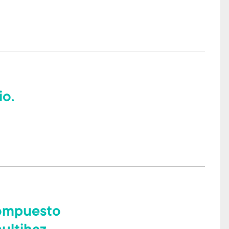
io.
compuesto