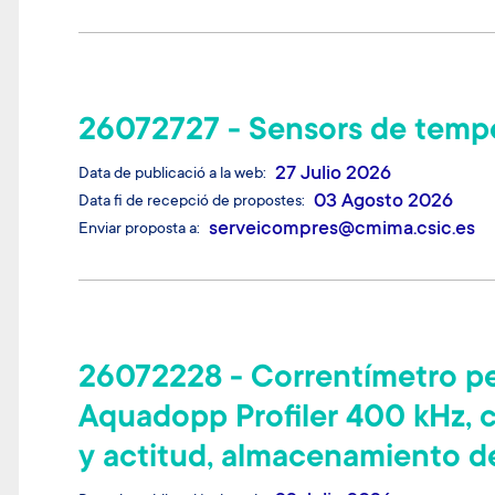
26072727 - Sensors de temper
27 Julio 2026
Data de publicació a la web
03 Agosto 2026
Data fi de recepció de propostes
serveicompres@cmima.csic.es
Enviar proposta a
26072228 - Correntímetro pe
Aquadopp Profiler 400 kHz, c
y actitud, almacenamiento d