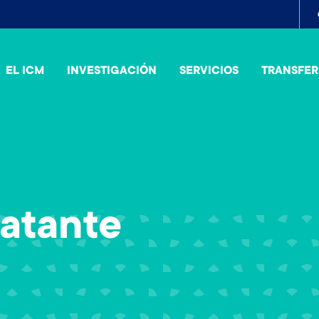
To
me
EL ICM
INVESTIGACIÓN
SERVICIOS
TRANSFER
ratante