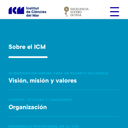
S
k
i
p
t
o
m
Sobre el ICM
a
i
n
INVESTIGACIÓN MARINA PARA UN PLANETA SALUDABLE
c
Visión, misión y valores
o
n
t
COMITÉS, OFICINAS Y COMISIONES
e
Organización
n
t
DESARROLLO PROFESIONAL EN EL ICM