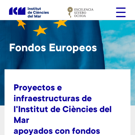
S
k
i
p
t
o
Fondos Europeos
m
a
i
n
c
o
Proyectos e
n
infraestructuras de
t
l'Institut de Ciències del
e
n
Mar
t
apoyados con fondos