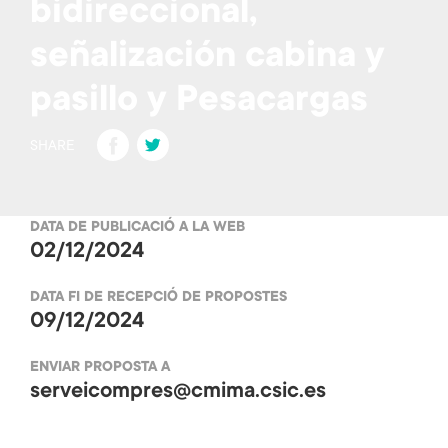
bidireccional,
señalización cabina y
pasillo y Pesacargas
Fa
T
SHARE
ce
wi
b
tt
DATA DE PUBLICACIÓ A LA WEB
o
er
02/12/2024
ok
DATA FI DE RECEPCIÓ DE PROPOSTES
09/12/2024
ENVIAR PROPOSTA A
serveicompres@cmima.csic.es