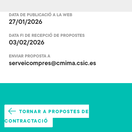
b
tt
DATA DE PUBLICACIÓ A LA WEB
o
er
27/01/2026
ok
DATA FI DE RECEPCIÓ DE PROPOSTES
03/02/2026
ENVIAR PROPOSTA A
serveicompres@cmima.csic.es
TORNAR A PROPOSTES DE
CONTRACTACIÓ