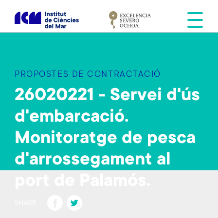
V
é
s
a
l
c
PROPOSTES DE CONTRACTACIÓ
o
n
26020221 - Servei d'ús
t
d'embarcació.
i
n
Monitoratge de pesca
g
u
d'arrossegament al
t
port de Palamós.
Fa
T
SHARE
ce
wi