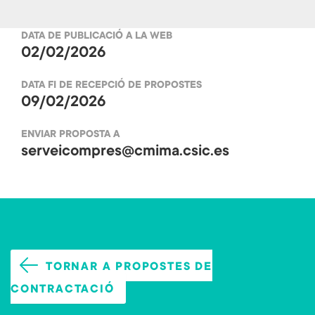
b
tt
DATA DE PUBLICACIÓ A LA WEB
o
er
02/02/2026
ok
DATA FI DE RECEPCIÓ DE PROPOSTES
09/02/2026
ENVIAR PROPOSTA A
serveicompres@cmima.csic.es
TORNAR A PROPOSTES DE
CONTRACTACIÓ