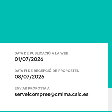
o
er
ok
DATA DE PUBLICACIÓ A LA WEB
01/07/2026
DATA FI DE RECEPCIÓ DE PROPOSTES
08/07/2026
ENVIAR PROPOSTA A
serveicompres@cmima.csic.es