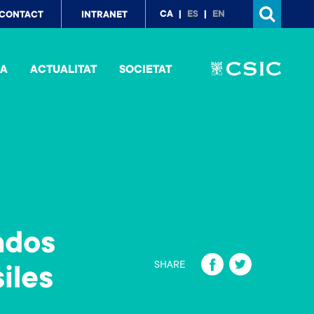
p
CA
ES
EN
CONTACT
INTRANET
nu
IA
ACTUALITAT
SOCIETAT
ados
Fa
T
SHARE
iles
ce
wi
b
tt