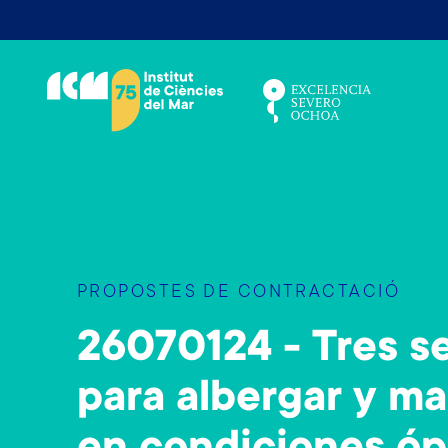
V
é
s
a
l
c
o
n
t
i
PROPOSTES DE CONTRACTACIÓ
n
g
26070124 - Tres s
u
t
para albergar y m