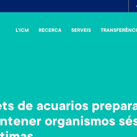
To
me
L'ICM
RECERCA
SERVEIS
TRANSFERÈNC
ets de acuarios prepar
antener organismos sés