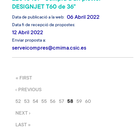
DESIGNJET T60 de 36"
06 Abril 2022
Data de publicació a la web
Data fi de recepció de propostes
12 Abril 2022
Enviar proposta a
serveicompres@cmima.csic.es
Paginació
P
« FIRST
R
P
‹ PREVIOUS
I
À
M
P
52
P
53
P
54
P
55
P
56
P
57
P
58
P
59
P
60
G
E
À
À
À
À
À
À
À
À
À
I
R
P
NEXT ›
G
G
G
G
G
G
G
G
G
N
A
À
I
I
I
I
I
I
I
I
I
A
Ú
LAST »
P
G
N
N
N
N
N
N
N
N
N
A
L
À
I
A
A
A
A
A
A
A
A
A
N