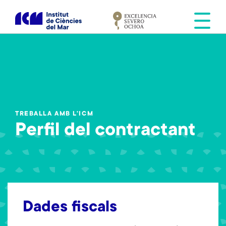
V
é
s
a
l
c
o
n
t
TREBALLA AMB L'ICM
i
Perfil del contractant
n
g
u
t
Dades fiscals