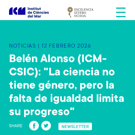
S
k
i
p
t
o
NOTICIAS | 12 FEBRERO 2026
m
a
Belén Alonso (ICM-
i
CSIC): "La ciencia no
n
c
tiene género, pero la
o
n
falta de igualdad limita
t
e
su progreso"
n
Fa
T
t
SHARE
NEWSLETTER
ce
wi