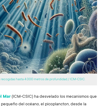
as recogidas hasta 4.000 metros de profundidad / ICM-CSIC.
el Mar
(ICM-CSIC) ha desvelado los mecanismos que
 pequeño del océano, el picoplancton, desde la