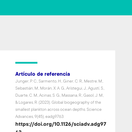
o
er
ok
Artículo de referencia
Junger, P. C., Sarmento, H., Giner, C. R., Mestre, M.,
Sebastián, M., Morán, X. A. G., Arístegui, J., Agustí, S.,
Duarte, C. M., Acinas, S. G., Massana, R., Gasol, J. M.,
& Logares, R. (2023). Global biogeography of the
smallest plankton across ocean depths. Science
Advances, 9(45), eadg9763.
https://doi.org/10.1126/sciadv.adg97