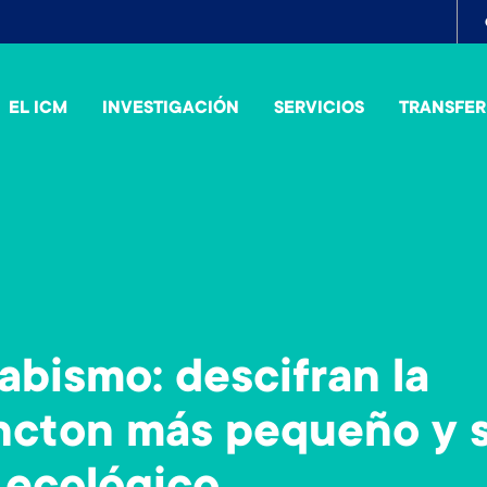
To
me
EL ICM
INVESTIGACIÓN
SERVICIOS
TRANSFER
 abismo: descifran la
ancton más pequeño y 