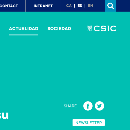
p
CA
ES
EN
CONTACT
INTRANET
nu
ACTUALIDAD
SOCIEDAD
Fa
T
SHARE
su
ce
wi
b
tt
NEWSLETTER