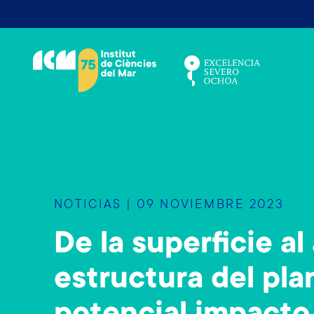
S
k
i
p
t
o
m
a
i
n
NOTICIAS | 09 NOVIEMBRE 2023
c
o
De la superficie al
n
t
estructura del pl
e
n