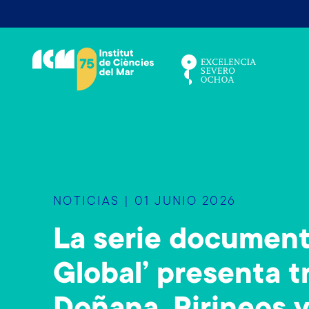
S
k
i
p
t
o
m
a
i
n
NOTICIAS | 01 JUNIO 2026
c
o
La serie document
n
t
Global’ presenta t
e
n