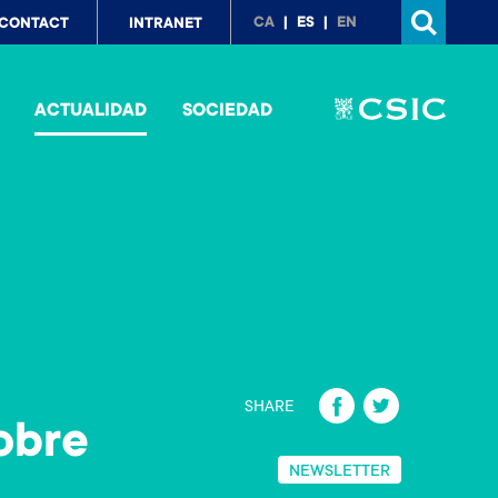
p
CA
ES
EN
CONTACT
INTRANET
nu
ACTUALIDAD
SOCIEDAD
Fa
T
SHARE
obre
ce
wi
b
tt
NEWSLETTER