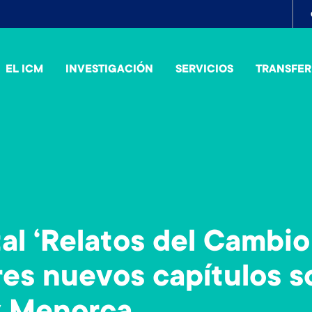
To
me
EL ICM
INVESTIGACIÓN
SERVICIOS
TRANSFER
al ‘Relatos del Cambio
res nuevos capítulos s