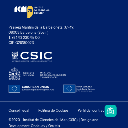
Passeig Marítim de la Barceloneta, 37-49.
08003 Barcelona (Spain)
T. +34 93 230 95 00
CIF: Q2818002D
Footer
Consell legal
Política de Cookies
Perfil del contractant
menu
©2020 - Institut de Ciències del Mar (CSIC) | Design and
Development: Ondeuev / Omitsis