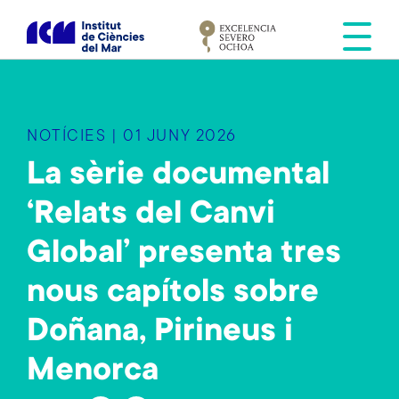
V
é
s
a
l
c
NOTÍCIES | 01 JUNY 2026
o
n
La sèrie documental
t
‘Relats del Canvi
i
n
Global’ presenta tres
g
u
nous capítols sobre
t
Doñana, Pirineus i
Menorca