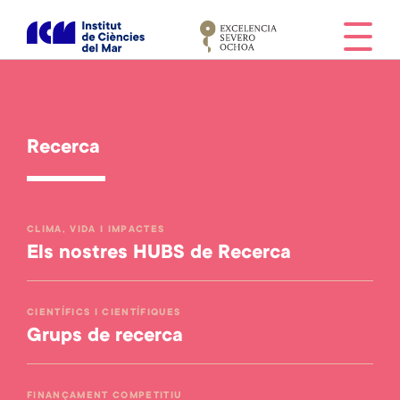
V
é
s
a
l
c
o
Recerca
n
t
i
CLIMA, VIDA I IMPACTES
n
Els nostres HUBS de Recerca
g
u
t
CIENTÍFICS I CIENTÍFIQUES
Grups de recerca
FINANÇAMENT COMPETITIU