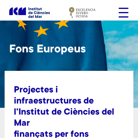
V
é
s
a
l
c
Fons Europeus
o
n
t
i
n
g
Projectes i
u
infraestructures de
t
l'Institut de Ciències del
Mar
finançats per fons