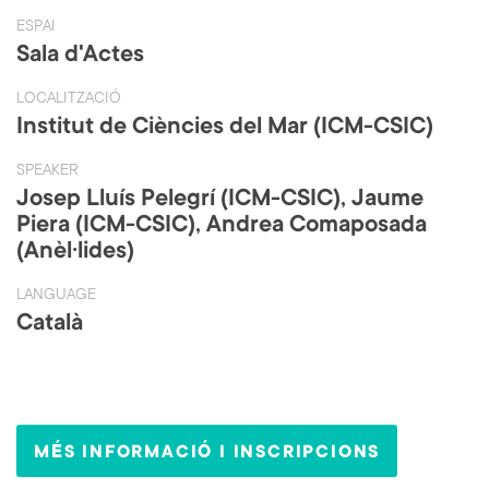
ok
ESPAI
Sala d'Actes
LOCALITZACIÓ
Institut de Ciències del Mar (ICM-CSIC)
SPEAKER
Josep Lluís Pelegrí (ICM-CSIC), Jaume
Piera (ICM-CSIC), Andrea Comaposada
(Anèl·lides)
LANGUAGE
Català
MÉS INFORMACIÓ I INSCRIPCIONS