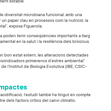
ment estable.
de diversitat microbiana funcional, amb una
un paper clau en processos com la nutrició, la
tal”, exposa Figuerola.
na poden tenir conseqüències importants a llarg
mental en la salut i la resiliència dels briozous.
un bon estat extern, les alteracions detectades
ioindicadors primerencs d’estrès ambiental”
 de l’Institut de Biologia Evolutiva (IBE, CSIC-
impactes
cidificació, l’estudi també ha tingut en compte
e dels factors crítics del canvi climàtic.