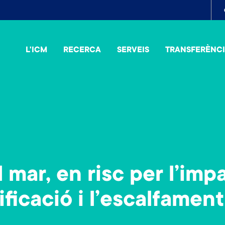
To
me
L'ICM
RECERCA
SERVEIS
TRANSFERÈNC
 mar, en risc per l’imp
ificació i l’escalfamen