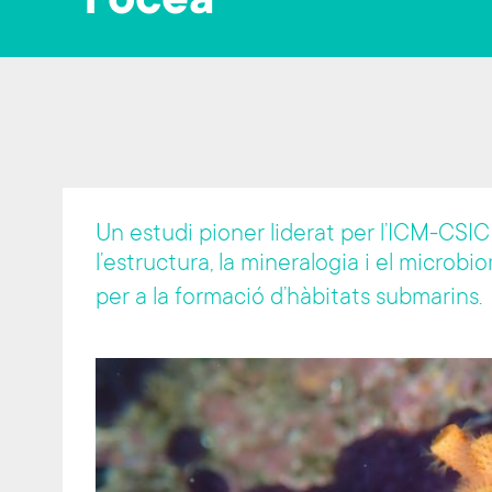
l’oceà
Un estudi pioner liderat per l’ICM-CSIC 
l’estructura, la mineralogia i el microbi
per a la formació d’hàbitats submarins.