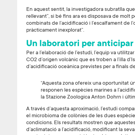
En aquest sentit, la investigadora subratlla qu
rellevant”, si bé fins ara es disposava de molt
combinats de l’acidificació i l’escalfament de l
pràcticament inexplorat”.
Un laboratori per anticipar
Per a l’elaboració de l’estudi, l’equip va utilit
CO2 d’origen volcànic que es troben a l’illa d’I
d’acidificació oceànica previstes per a finals d
“Aquesta zona ofereix una oportunitat ú
responen les espècies marines a l’acidifi
la Stazione Zoologica Anton Dohrn i últim
A través d’aquesta aproximació, l’estudi compar
el microbioma de colònies de les dues espèci
condicions. Els resultats mostren que aqueste
d’aclimatació a l’acidificació, modificant la sev