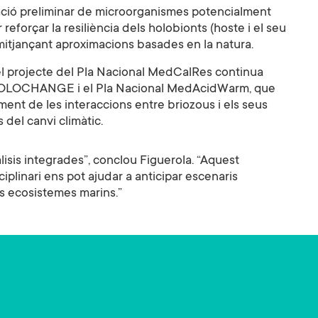
icació preliminar de microorganismes potencialment
eforçar la resiliència dels holobionts (hoste i el seu
mitjançant aproximacions basades en la natura.
del projecte del Pla Nacional MedCalRes continua
 HOLOCHANGE i el Pla Nacional MedAcidWarm, que
ent de les interaccions entre briozous i els seus
 del canvi climàtic.
lisis integrades”, conclou Figuerola. “Aquest
plinari ens pot ajudar a anticipar escenaris
ls ecosistemes marins.”