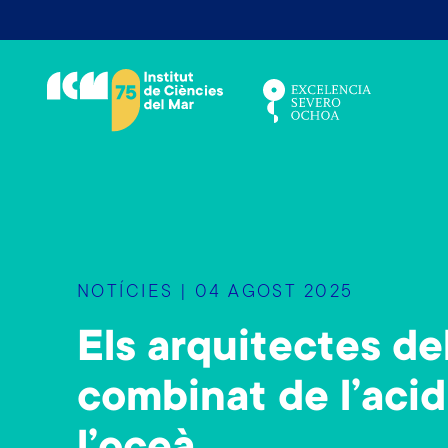
V
é
s
a
l
c
o
n
t
i
NOTÍCIES | 04 AGOST 2025
n
g
Els arquitectes del
u
t
combinat de l’acid