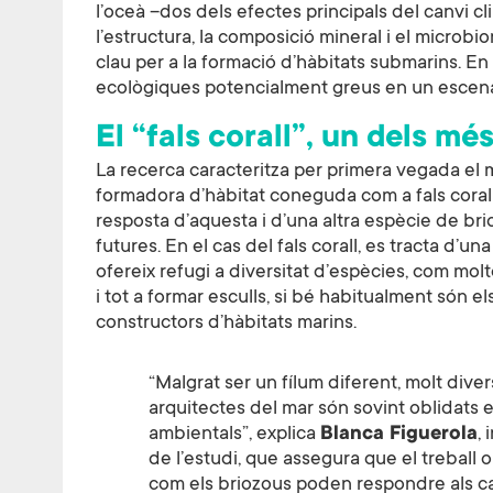
l’oceà –dos dels efectes principals del canvi 
l’estructura, la composició mineral i el microbi
clau per a la formació d’hàbitats submarins. E
ecològiques potencialment greus en un escenar
El “fals corall”, un dels mé
La recerca caracteritza per primera vegada el
formadora d’hàbitat coneguda com a fals corall i
resposta d’aquesta i d’una altra espècie de br
futures. En el cas del fals corall, es tracta d’
ofereix refugi a diversitat d’espècies, com mol
i tot a formar esculls, si bé habitualment són el
constructors d’hàbitats marins.
“Malgrat ser un fílum diferent, molt dive
arquitectes del mar són sovint oblidats e
ambientals”, explica
Blanca Figuerola
,
de l’estudi, que assegura que el treball
com els briozous poden respondre als can