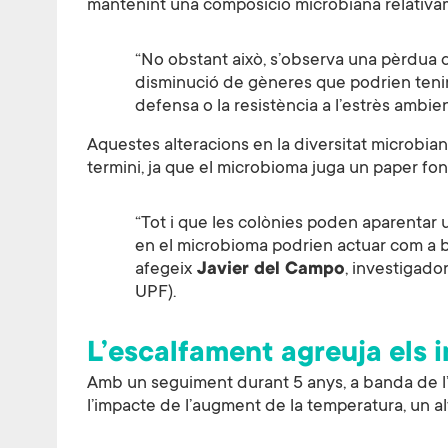
mantenint una composició microbiana relativa
“No obstant això, s’observa una pèrdua 
disminució de gèneres que podrien tenir 
defensa o la resistència a l’estrès ambien
Aquestes alteracions en la diversitat microbia
termini, ja que el microbioma juga un paper fona
“Tot i que les colònies poden aparentar 
en el microbioma podrien actuar com a b
afegeix
Javier del Campo
, investigador
UPF).
L’escalfament agreuja els 
Amb un seguiment durant 5 anys, a banda de l’a
l’impacte de l’augment de la temperatura, un altr