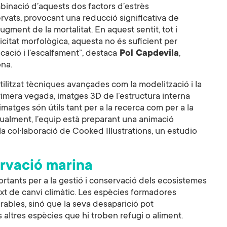
binació d’aquests dos factors d’estrès
rvats, provocant una reducció significativa de
ugment de la mortalitat. En aquest sentit, tot i
citat morfològica, aquesta no és suficient per
icació i l’escalfament”, destaca
Pol Capdevila
,
ona.
tilitzat tècniques avançades com la modelització i la
imera vegada, imatges 3D de l’estructura interna
atges són útils tant per a la recerca com per a la
ctualment, l’equip està preparant una animació
 la col·laboració de Cooked Illustrations, un estudio
ervació marina
portants per a la gestió i conservació dels ecosistemes
xt de canvi climàtic. Les espècies formadores
ables, sinó que la seva desaparició pot
ltres espècies que hi troben refugi o aliment.