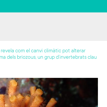
revela com el canvi climàtic pot alterar
oma dels briozous, un grup d’invertebrats clau