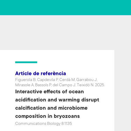
o
er
ok
Article de referència
Figuerola B, Capdevila P, Cerdà M, Garrabou J,
Mirasole A, Bassols P, del Campo J, Teixidó N. 2025.
Interactive effects of ocean
acidification and warming disrupt
calcification and microbiome
composition in bryozoans
.
Communications Biology 8:1135