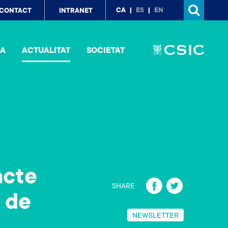
p
CA
ES
EN
CONTACT
INTRANET
nu
IA
ACTUALITAT
SOCIETAT
acte
Fa
T
SHARE
t de
ce
wi
b
tt
NEWSLETTER