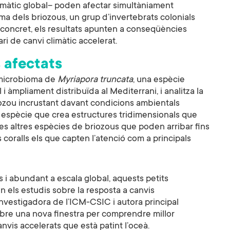
climàtic global– poden afectar simultàniament
oma dels briozous, un grup d’invertebrats colonials
n concret, els resultats apunten a conseqüències
i de canvi climàtic accelerat.
s afectats
 microbioma de
Myriapora truncata
, una espècie
 àmpliament distribuïda al Mediterrani, i analitza la
iozou incrustant davant condicions ambientals
una espècie que crea estructures tridimensionals que
tes altres espècies de briozous que poden arribar fins
s coralls els que capten l’atenció com a principals
rs i abundant a escala global, aquests petits
n els estudis sobre la resposta a canvis
 investigadora de l’ICM-CSIC i autora principal
 obre una nova finestra per comprendre millor
vis accelerats que està patint l’oceà.