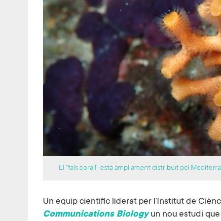
El "fals corall" està àmpliament distribuït pel Mediterr
Un equip científic liderat per l’Institut de Ciè
Communications Biology
un nou estudi que 