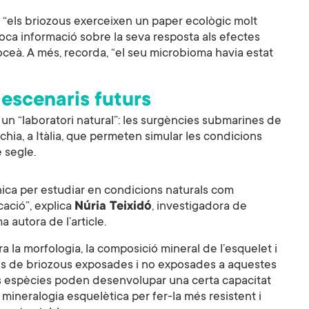
e “els briozous exerceixen un paper ecològic molt
 poca informació sobre la seva resposta als efectes
’oceà. A més, recorda, “el seu microbioma havia estat
 escenaris futurs
zar un “laboratori natural”: les surgències submarines de
schia, a Itàlia, que permeten simular les condicions
e segle.
nica per estudiar en condicions naturals com
cació”, explica
Núria Teixidó
, investigadora de
a autora de l’article.
a la morfologia, la composició mineral de l’esquelet i
es de briozous exposades i no exposades a aquestes
s espècies poden desenvolupar una certa capacitat
a mineralogia esquelètica per fer-la més resistent i