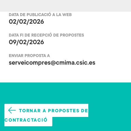
b
tt
DATA DE PUBLICACIÓ A LA WEB
o
er
02/02/2026
ok
DATA FI DE RECEPCIÓ DE PROPOSTES
09/02/2026
ENVIAR PROPOSTA A
serveicompres@cmima.csic.es
TORNAR A PROPOSTES DE
CONTRACTACIÓ