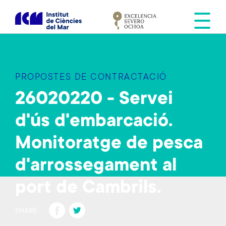
V
é
s
a
l
c
PROPOSTES DE CONTRACTACIÓ
o
n
26020220 - Servei
t
d'ús d'embarcació.
i
n
Monitoratge de pesca
g
u
d'arrossegament al
t
port de Cambrils.
Fa
T
SHARE
ce
wi