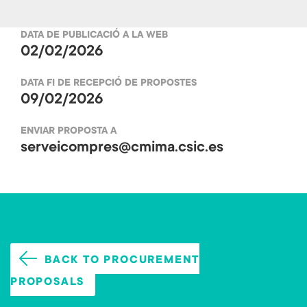
b
tt
DATA DE PUBLICACIÓ A LA WEB
o
er
02/02/2026
ok
DATA FI DE RECEPCIÓ DE PROPOSTES
09/02/2026
ENVIAR PROPOSTA A
serveicompres@cmima.csic.es
BACK TO PROCUREMENT
PROPOSALS