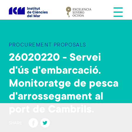
S
k
i
p
t
o
PROCUREMENT PROPOSALS
m
a
26020220 - Servei
i
d'ús d'embarcació.
n
c
Monitoratge de pesca
o
n
d'arrossegament al
t
e
port de Cambrils.
n
Fa
T
t
SHARE
ce
wi