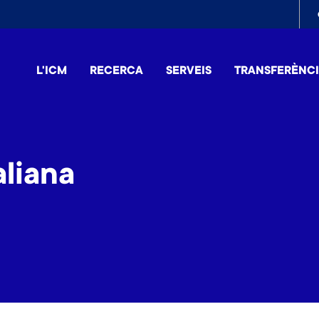
To
me
L'ICM
RECERCA
SERVEIS
TRANSFERÈNC
aliana