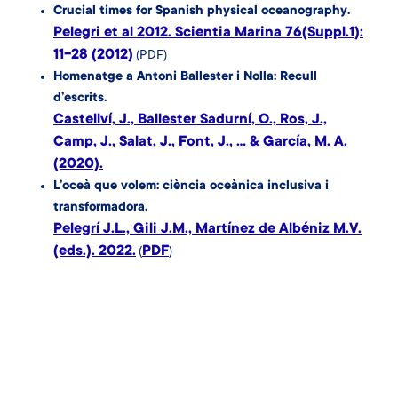
Crucial times for Spanish physical oceanography.
Pelegri et al 2012. Scientia Marina 76(Suppl.1):
11-28 (2012)
(PDF)
Homenatge a Antoni Ballester i Nolla: Recull
d’escrits.
Castellví, J., Ballester Sadurní, O., Ros, J.,
Camp, J., Salat, J., Font, J., ... & García, M. A.
(2020).
L’oceà que volem: ciència oceànica inclusiva i
transformadora.
Pelegrí J.L., Gili J.M., Martínez de Albéniz M.V.
(eds.). 2022.
PDF
(
)