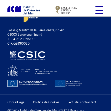
V
é
s
a
l
Passeig Marítim de la Barceloneta, 37-49.
c
08003 Barcelona (Spain)
T. +34 93 230 95 00
o
CIF: Q2818002D
n
t
i
n
g
u
t
Footer
Consell legal
Política de Cookies
Perfil del contractant
©2020 - Institut de Ciències del Mar (CSIC) | Design and