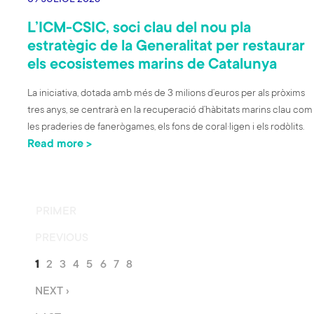
09 JULIOL 2026
L’ICM-CSIC, soci clau del nou pla
estratègic de la Generalitat per restaurar
els ecosistemes marins de Catalunya
La iniciativa, dotada amb més de 3 milions d’euros per als pròxims
tres anys, se centrarà en la recuperació d’hàbitats marins clau com
les praderies de fanerògames, els fons de coral·ligen i els rodòlits.
Read more >
Paginació
P
PRIMER
R
P
PREVIOUS
I
À
M
P
1
P
2
P
3
P
4
P
5
P
6
P
7
P
8
G
E
À
À
À
À
À
À
À
À
I
R
P
NEXT ›
G
G
G
G
G
G
G
G
N
A
À
I
I
I
I
I
I
I
I