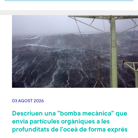
03 AGOST 2026
Descriuen una "bomba mecànica" que
envia partícules orgàniques a les
profunditats de l'oceà de forma exprés