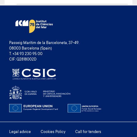
Passeig Marítim de la Barceloneta, 37-49.
08003 Barcelona (Spain)
T. +34 93 230 95 00
CIF: Q2818002D
Footer
Legal advice
Cookies Policy
Call for tenders