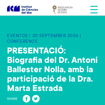
S
k
i
p
t
o
EVENTOS | 30 SEPTEMBER 2026 |
m
CONFERENCE
a
PRESENTACIÓ:
i
n
Biografia del Dr. Antoni
c
o
Ballester Nolla, amb la
n
participació de la Dra.
t
e
Marta Estrada
n
Fa
T
t
SHARE