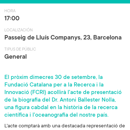
ce
wi
b
tt
HORA
o
er
17:00
ok
LOCALIZACIÓN
Passeig de Lluís Companys, 23, Barcelona
TIPUS DE PÚBLIC
General
El pròxim dimecres 30 de setembre, la
Fundació Catalana per a la Recerca i la
Innovació (FCRI) acollirà l'acte de presentació
de la biografia del Dr. Antoni Ballester Nolla,
una figura cabdal en la història de la recerca
científica i l'oceanografia del nostre país.
L'acte comptarà amb una destacada representació de