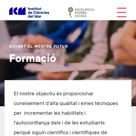
V
é
s
a
l
c
GUIANT EL NOSTRE FUTUR
o
Formació
n
t
i
n
g
El nostre objectiu és proporcionar
u
t
coneixement d'alta qualitat i eines tècniques
per incrementar les habilitats i
l'autoconfiança dels i de les estudiants
perquè siguin científics i científiques de