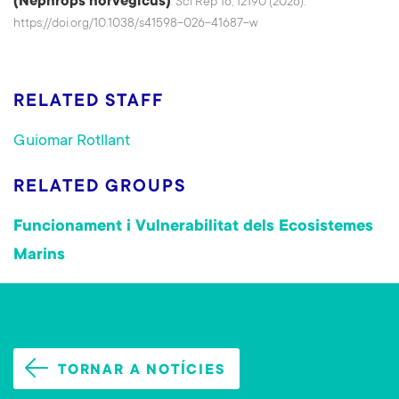
(Nephrops norvegicus)
. Sci Rep 16, 12190 (2026).
https://doi.org/10.1038/s41598-026-41687-w
RELATED STAFF
Guiomar Rotllant
RELATED GROUPS
Funcionament i Vulnerabilitat dels Ecosistemes
Marins
TORNAR A NOTÍCIES