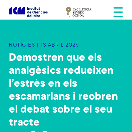
V
é
s
a
l
c
NOTÍCIES | 13 ABRIL 2026
o
n
Demostren que els
t
analgèsics redueixen
i
n
l’estrès en els
g
u
escamarlans i reobren
t
el debat sobre el seu
tracte