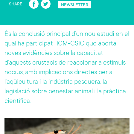
Fa
T
SHARE
NEWSLETTER
ce
wi
b
tt
o
er
És la conclusió principal d’un nou estudi en el
ok
qual ha participat l’ICM-CSIC que aporta
noves evidències sobre la capacitat
d’aquests crustacis de reaccionar a estímuls
nocius, amb implicacions directes per a
l’aqüicultura i la indústria pesquera, la
legislació sobre benestar animal i la pràctica
científica.