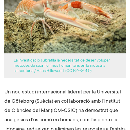
La investigació subratlla la necessitat de desenvolupar
mètodes de sacrifici més humanitaris en la indústria
alimentària / Hans Hillewaert (CC BY-SA 4.0).
Un nou estudi internacional liderat per la Universitat
de Göteborg (Suècia) en col·laboració amb l’Institut
de Ciències del Mar (ICM-CSIC) ha demostrat que
analgèsics d’ús comú en humans, com l’aspirina i la
lidocaïna, redueixen o eliminen les respostes a l’estrès