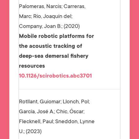
Palomeras, Narcís; Carreras,
Marc; Río, Joaquín del;
Company, Joan B.;
2020
Mobile robotic platforms for
the acoustic tracking of
deep-sea demersal fishery
resources
10.1126/scirobotics.abc3701
Rotllant, Guiomar; Llonch, Pol;
García, José A.; Chic, Óscar;
Flecknell, Paul; Sneddon, Lynne
U.;
2023