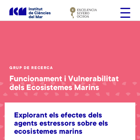
V
é
s
a
l
c
o
n
t
GRUP DE RECERCA
i
Funcionament i Vulnerabilitat
n
dels Ecosistemes Marins
g
u
t
Explorant els efectes dels
agents estressors sobre els
ecosistemes marins