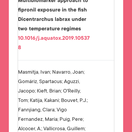
Multibiomarker approach to
fipronil exposure in the fish
Dicentrarchus labrax under
two temperature regimes
10.1016/j.aquatox.2019.10537
8
Masmitja, Ivan; Navarro, Joan;
Gomáriz, Spartacus; Aguzzi,
Jacopo; Kieft, Brian; O'Reilly,
Tom; Katija, Kakani; Bouvet, P.J.;
Fannjiang, Clara; Vigo
Fernandez, María; Puig, Pere;
Alcocer, A.; Vallicrosa, Guillem;