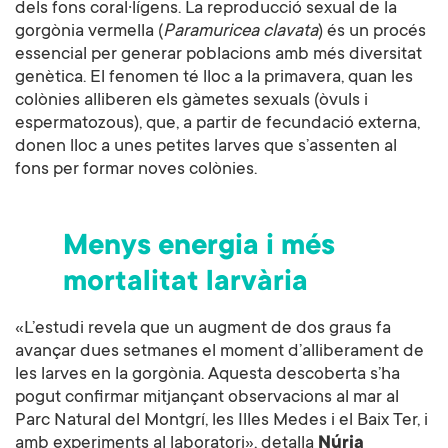
dels fons coral·lígens. La reproducció sexual de la
gorgònia vermella (
Paramuricea clavata
) és un procés
essencial per generar poblacions amb més diversitat
genètica. El fenomen té lloc a la primavera, quan les
colònies alliberen els gàmetes sexuals (òvuls i
espermatozous), que, a partir de fecundació externa,
donen lloc a unes petites larves que s’assenten al
fons per formar noves colònies.
Menys energia i més
mortalitat larvària
«L’estudi revela que un augment de dos graus fa
avançar dues setmanes el moment d’alliberament de
les larves en la gorgònia. Aquesta descoberta s’ha
pogut confirmar mitjançant observacions al mar al
Parc Natural del Montgrí, les Illes Medes i el Baix Ter, i
amb experiments al laboratori», detalla
Núria