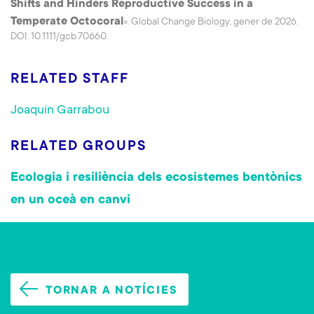
Shifts and Hinders Reproductive Success in a
Temperate Octocoral
». Global Change Biology, gener de 2026.
DOI: 10.1111/gcb.70660.
RELATED STAFF
Joaquín Garrabou
RELATED GROUPS
Ecologia i resiliència dels ecosistemes bentònics
en un oceà en canvi
TORNAR A NOTÍCIES