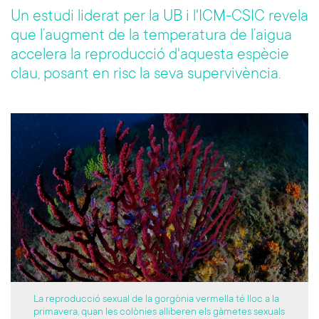
o
er
Un estudi liderat per la UB i l'ICM-CSIC revela
ok
que l’augment de la temperatura de l’aigua
accelera la reproducció d'aquesta espècie
clau, posant en risc la seva supervivència.
La reproducció sexual de la gorgònia vermella té lloc a la
primavera, quan les colònies alliberen els gàmetes sexuals