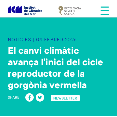
V
é
s
a
l
c
NOTÍCIES | 09 FEBRER 2026
o
n
El canvi climàtic
t
avança l’inici del cicle
i
n
reproductor de la
g
u
gorgònia vermella
t
Fa
T
SHARE
NEWSLETTER
ce
wi
b
tt