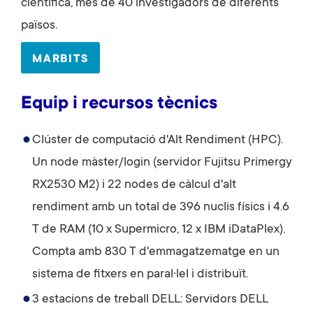
científica, més de 40 investigadors de diferents
països.
MARBITS
Equip i recursos tècnics
Clúster de computació d'Alt Rendiment (HPC).
Un node màster/login (servidor Fujitsu Primergy
RX2530 M2) i 22 nodes de càlcul d'alt
rendiment amb un total de 396 nuclis físics i 4.6
T de RAM (10 x Supermicro, 12 x IBM iDataPlex).
Compta amb 830 T d'emmagatzematge en un
sistema de fitxers en paral·lel i distribuït.
3 estacions de treball DELL: Servidors DELL