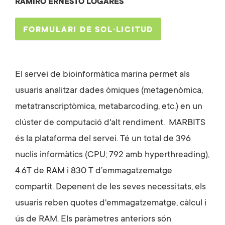
RAMIRO ERNESTO LOGARES
FORMULARI DE SOL·LICITUD
El servei de bioinformàtica marina permet als
usuaris analitzar dades òmiques (metagenòmica,
metatranscriptòmica, metabarcoding, etc.) en un
clúster de computació d'alt rendiment. MARBITS
és la plataforma del servei. Té un total de 396
nuclis informàtics (CPU; 792 amb hyperthreading),
4.6T de RAM i 830 T d’emmagatzematge
compartit. Depenent de les seves necessitats, els
usuaris reben quotes d'emmagatzematge, càlcul i
ús de RAM. Els paràmetres anteriors són