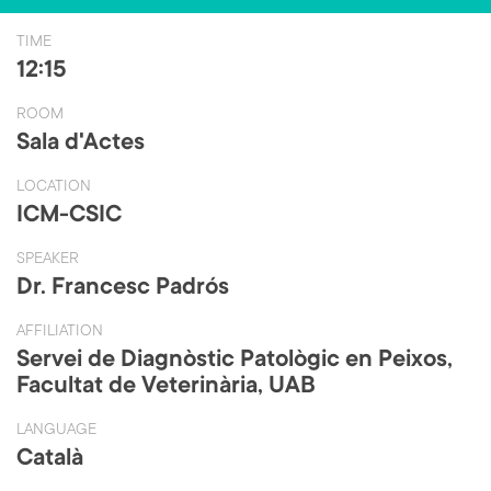
ce
wi
b
tt
TIME
o
er
12:15
ok
ROOM
Sala d'Actes
LOCATION
ICM-CSIC
SPEAKER
Dr. Francesc Padrós
AFFILIATION
Servei de Diagnòstic Patològic en Peixos,
Facultat de Veterinària, UAB
LANGUAGE
Català