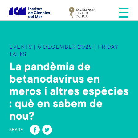
S
k
i
p
t
o
EVENTS | 5 DECEMBER 2025 | FRIDAY
m
TALKS
a
La pandèmia de
i
n
betanodavirus en
c
o
meros i altres espècies
n
: què en sabem de
t
e
nou?
n
Fa
T
t
SHARE