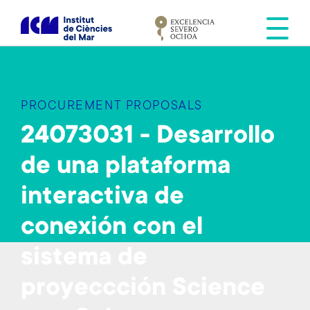
S
k
i
p
t
o
PROCUREMENT PROPOSALS
m
a
24073031 - Desarrollo
i
de una plataforma
n
c
interactiva de
o
n
conexión con el
t
e
sistema de
n
proyeccción Science
t