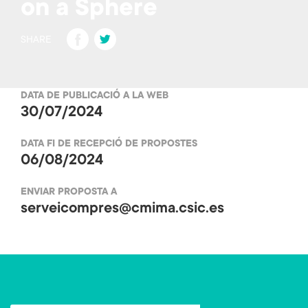
on a Sphere
Fa
T
SHARE
ce
wi
b
tt
DATA DE PUBLICACIÓ A LA WEB
o
er
30/07/2024
ok
DATA FI DE RECEPCIÓ DE PROPOSTES
06/08/2024
ENVIAR PROPOSTA A
serveicompres@cmima.csic.es