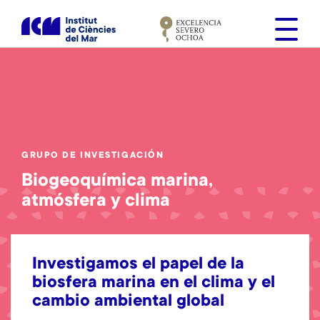
S
k
i
p
t
o
m
a
i
GRUPO DE INVESTIGACIÓN
n
Biogeoquímica marina,
c
atmósfera y clima
o
n
t
e
Investigamos el papel de la
n
biosfera marina en el clima y el
t
cambio ambiental global