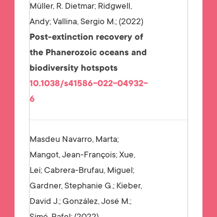
Müller, R. Dietmar; Ridgwell,
Andy; Vallina, Sergio M.;
2022
Post-extinction recovery of
the Phanerozoic oceans and
biodiversity hotspots
10.1038/s41586-022-04932-
6
Masdeu Navarro, Marta;
Mangot, Jean-François; Xue,
Lei; Cabrera-Brufau, Miguel;
Gardner, Stephanie G.; Kieber,
David J.; González, José M.;