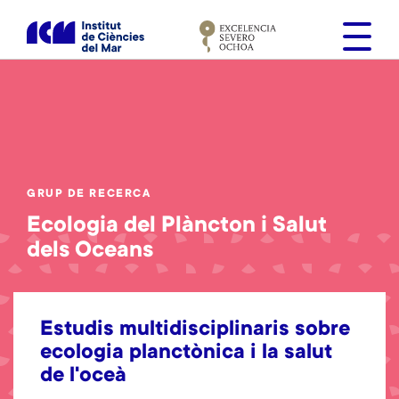
V
é
s
a
l
c
o
n
t
GRUP DE RECERCA
i
Ecologia del Plàncton i Salut
n
dels Oceans
g
u
t
Estudis multidisciplinaris sobre
ecologia planctònica i la salut
de l'oceà