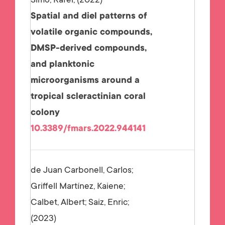
Simó, Rafel;
2022
Spatial and diel patterns of
volatile organic compounds,
DMSP-derived compounds,
and planktonic
microorganisms around a
tropical scleractinian coral
colony
10.3389/fmars.2022.944141
de Juan Carbonell, Carlos;
Griffell Martínez, Kaiene;
Calbet, Albert; Saiz, Enric;
2023