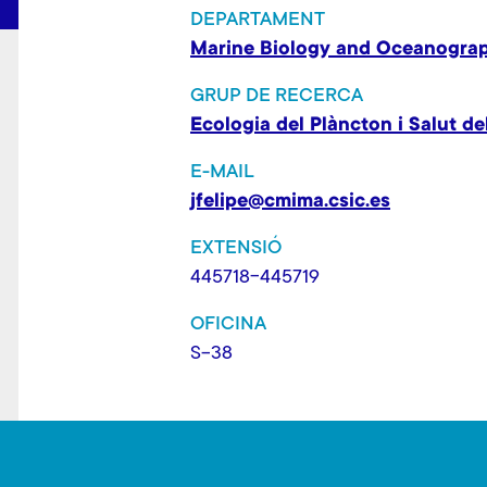
DEPARTAMENT
Marine Biology and Oceanogra
GRUP DE RECERCA
Ecologia del Plàncton i Salut d
E-MAIL
jfelipe@cmima.csic.es
EXTENSIÓ
445718-445719
OFICINA
S-38