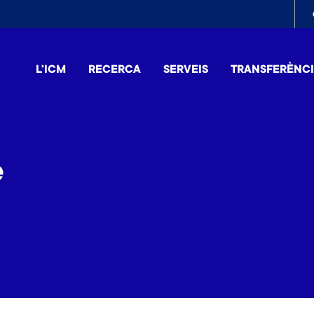
To
me
L'ICM
RECERCA
SERVEIS
TRANSFERÈNC
e