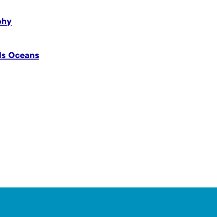
phy
els Oceans