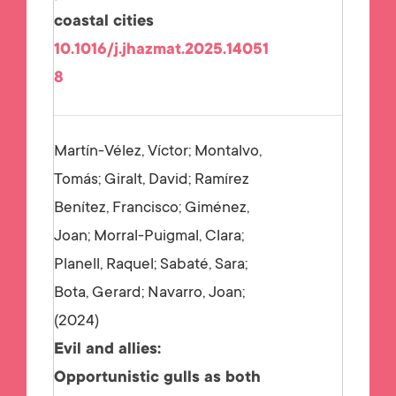
coastal cities
10.1016/j.jhazmat.2025.14051
8
Martín-Vélez, Víctor; Montalvo,
Tomás; Giralt, David; Ramírez
Benítez, Francisco; Giménez,
Joan; Morral-Puigmal, Clara;
Planell, Raquel; Sabaté, Sara;
Bota, Gerard; Navarro, Joan;
2024
Evil and allies:
Opportunistic gulls as both