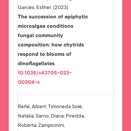
Garcés, Esther;
2023
The succession of epiphytic
microalgae conditions
fungal community
composition: how chytrids
respond to blooms of
dinoflagellates
10.1038/s43705-023-
00304-x
Reñé, Albert; Timoneda Solé,
Natàlia; Sarno, Diana; Piredda,
Roberta; Zampicinini,